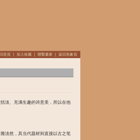
回首頁
|
加入收藏
|
聯繫畫家
|
返回形象頁
然恬淡、充满生趣的诗意美，所以在他
清雅淡然，其当代题材则直接以古之笔