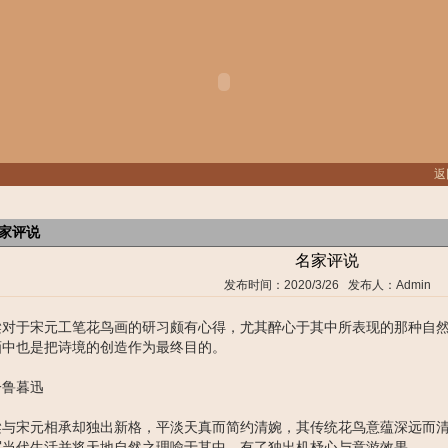
返
家评说
名家评说
发布时间：2020/3/26 发布人：Admin
梁对于宋元工笔花鸟画的研习颇有心得，尤其醉心于其中所表现的那种自
画中也是把诗境的创造作为最终目的。
一鲁暮迅
梁与宋元相承却独出新格，平淡天真而简约清婉，其传统花鸟意蕴深远而
写当代生活并将天地自然之理喻于其中，有了独出机杼心与意游效果。