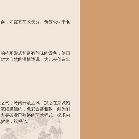
之余，即窥其艺术天分。负笈求学于名
颖的构图形式和富有韵味的设色，使画
面对大自然的深情述说，为此去创造出
茂之气，岭南开放之风，加之在京城饱
工笔细腻婉约，色彩含蓄雅致，颇为耐
努力突破业已熟络的艺术程式，探求内
祝贺他，祝福他。