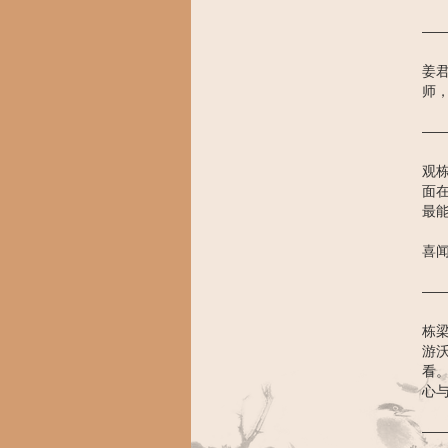
—
姜
师
—
观
面
最
喜
—
栋
游
看
心
—