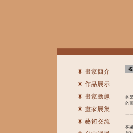
名
栋
的
一
栋
意