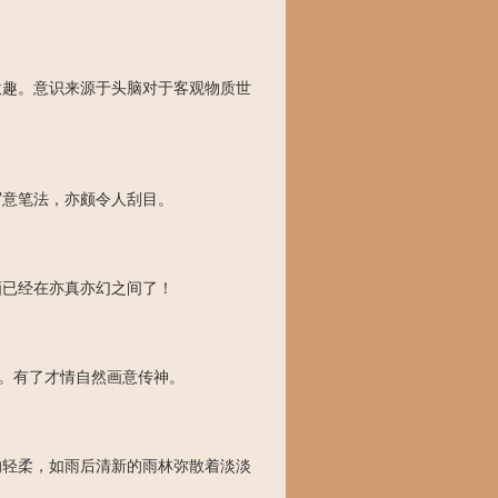
意趣。意识来源于头脑对于客观物质世
写意笔法，亦颇令人刮目。
画已经在亦真亦幻之间了！
”。有了才情自然画意传神。
的轻柔，如雨后清新的雨林弥散着淡淡