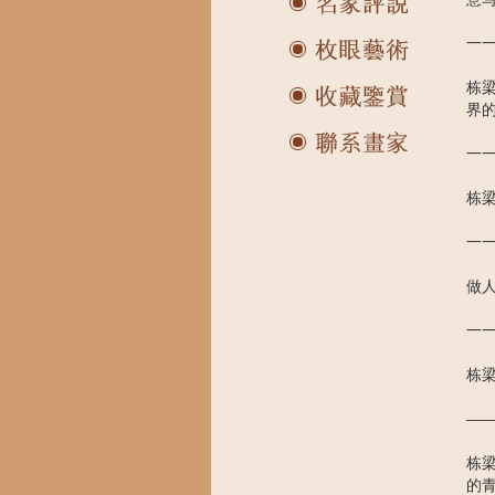
一
栋
界
一
栋
一
做
一
栋
—
栋
的