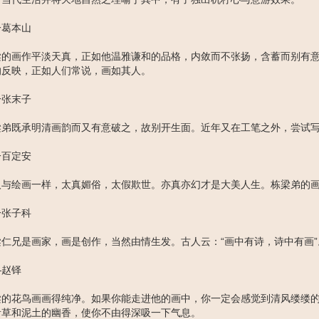
一葛本山
梁的画作平淡天真，正如他温雅谦和的品格，内敛而不张扬，含蓄而别有
的反映，正如人们常说，画如其人。
一张末子
梁弟既承明清画韵而又有意破之，故别开生面。近年又在工笔之外，尝试
一百定安
人与绘画一样，太真媚俗，太假欺世。亦真亦幻才是大美人生。栋梁弟的
一张子科
梁仁兄是画家，画是创作，当然由情生发。古人云：“画中有诗，诗中有画
—赵铎
梁的花鸟画画得纯净。如果你能走进他的画中，你一定会感觉到清风缕缕
青草和泥土的幽香，使你不由得深吸一下气息。