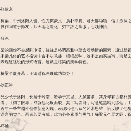
—张建京
君栋梁，中州洛阳人也。性亢爽豪义，质朴率真。君天姿聪颖，信手涂抹
，挟作问道于师友，师天地之造化，穷古故之幽微，心领神悟。
—薛冰
栋梁的画你不会感到冷漠，往往是格调高雅中蕴含着动情的因素，通过新
在不染凡俗的艺术格调中含不尽意趣，细细品味，这不是如实描写，而是
能表现这述说的形式语言。这就是栋梁的美学特色。
闻栋梁个展开幕，正涛遥祝画展成功举办！
—刘正涛
梁兄少长于洛阳，长居于岭南，游学于京城。人虽苗条，其身却有古都朴
沃看，壮阔了眼界，成就他此般面貌。其工写皆能，写意笔墨精到练达，
。近年一些主题性创作新意闪现，表现出他活跃的艺术思维，恰反映了他
与语言的契合。画者若要有成，此为必备素质与勇气！栋梁兄个展之际，
—邓灿