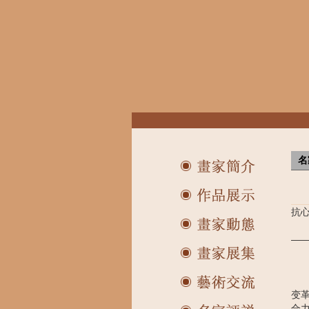
名
抗
—
变
合