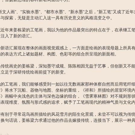
新文人画”、“实验水墨”、“都市水墨”、“新水墨”之后，“新工笔”又成了
作与探索，无疑是主动汇入这一具有历史意义的风格流变之中。
观近年来姜栋梁的工笔画，我以为他的作品最突出的特点在于，在承继工
，注入了新的语汇。
种新语汇展现在整体的画面视觉观感上，一方面是绘画的表现母题上所具
画的表达方式上诸如题材、构图、色彩等的组合所呈现的新面相。
熟传统画史的姜栋梁，深知墨守成规、陈陈相因无益于艺事，但创新又不
是立足于深研传统绘画前提下的新变。
他的工笔画，我们能够感受到一如以往无数画家那种体察自然而后用笔纤
梦》将水下沉船、器物与地图、坐标的重组，《祥和》所描绘的居室环境
事》画幅中央浅色的主体与深色边缘的组合，《雪霁寒林图》对不规则形
画表现维度、氛围与形式感的追求，赋予了工笔画现代的精神气质与文化
些有别于寻常花鸟画所描绘的风花雪月的陌生化景观，未尝不可以视为传
。换句话说，姜栋梁力求通过他的作品去嫁接传统，连接当下，展示一种
。