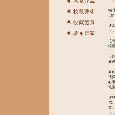
继“
创
通
上
这
绘
谙
新
看
遗
心
笔
这
试
事