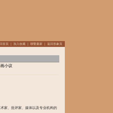
回首頁
|
加入收藏
|
聯繫畫家
|
返回形象頁
鸟画小议
艺术家、批评家、媒体以及专业机构的