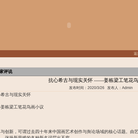
返
家评说
抗心希古与现实关怀 ——姜栋梁工笔花
发布时间：2020/3/26 发布人：Admin
心希古与现实关怀
—姜栋梁工笔花鸟画小议
革与创新，可谓过去四十年来中国画艺术创作与舆论场域的核心话题。由
力，张扬新思维的各种新名词层出不穷。